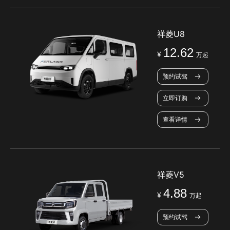
祥菱U8
12.62
¥
万起
预约试驾
立即订购
查看详情
祥菱V5
4.88
¥
万起
预约试驾