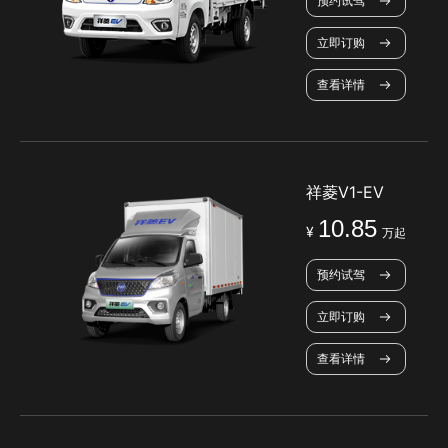
预约试驾
立即订购
查看详情
祥菱V1-EV
10.85
¥
万起
预约试驾
立即订购
查看详情