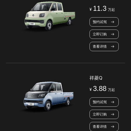
11.3
¥
万起
预约试驾
立即订购
查看详情
祥菱Q
3.88
¥
万起
预约试驾
立即订购
查看详情