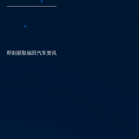
即刻获取福田汽车资讯