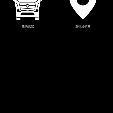
预约试驾
查找经销商
福田新闻
媒体报道
精彩视频