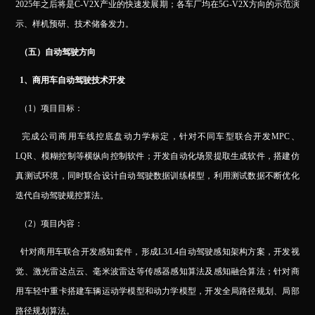
2025年之后将是C-V2X产业的快速发展期；各车厂均在5G-V2X方向的示范演
示、样机预研、技术储备发力。
（五）自动驾驶方向
1
、商用车自动驾驶技术开发
（1）项目目标：
完成公司商用车线控底盘动力学标定，针对不同车型联合开发MPC、
LQR、模糊控制等横纵向控制软件；开发自动化场景提取生成软件，搭建仿
真测试环境，同时联合设计自动驾驶数据训练模型，利用测试数据不断优化
迭代自动驾驶规控算法。
（2）项目内容：
针对商用车联合开发感知套件，形成L3/L4自动驾驶感知架构方案，开发视
觉、激光雷达点云、毫米波雷达等传感器感知算法及感知融合算法；针对商
用车轻中重卡搭建车辆运动学模型和动力学模型，开发全局路径规划、局部
路径规划算法。