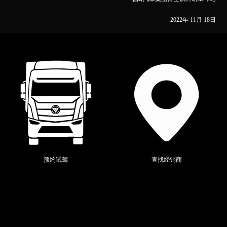
2022
年 11月 18日
福田汽车博士后研究人员报名登记表_jm.docx
隐私条款
联系我们
网站地图
友情链接
个人中心
24小时贵宾热线：
4008-199-199
预约试驾
查找经销商
海外客户服务热线：
+86-10-80762999
福田汽车家族网站
© 北汽福田汽车股份有限公司版权所有
京ICP备12004550号-2
京公