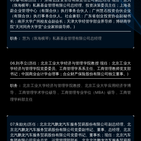
（珠海横琴）私募基金管理有限公司总经理、投资决策委员主任；上海圣
蔚企业管理中心（有限合伙）执行事务合伙人；广州慧石投资合伙企业
（有限合伙）执行事务合伙人。社会兼职：广东省创业投资协会副秘书
长；南开大学广州校友会副会长；天津大学经管学部业界导师；博研商学
院“天河同舟大学堂”企业家班级导师。)
职务：
慧为（珠海横琴）私募基金管理有限公司总经理
06.
刘亭立
(历任：北京工业大学经济与管理学院教授 现任：北京工业大
学经济与管理学院党委委员、工商管理学系系主任、工商管理教师党支部
书记；中国商业会计学会理事；合众财产保险股份有限公司独立董事。)
职务：
北京工业大学经济与管理学院教授、北京工业大学应用经济学博
导 、工商管理学术学位硕导 、工商管理专业学位（MBA）硕导 、工商管
理学科部主任
07.
朱励光
(历任：北京北汽鹏龙汽车服务贸易股份有限公司副总经理、北
京北汽鹏龙汽车服务贸易股份有限公司党委副书记、董事、总经理、北京
北汽鹏龙汽车服务贸易股份有限公司党委书记、董事长；现任：北京汽车
集团有限公司安全总监、运营管理部部长、北京北汽鹏龙汽车服务贸易股