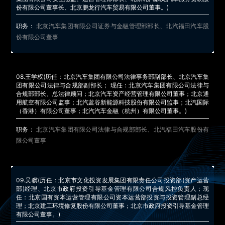
份有限公司董事长、北京鹏龙行汽车贸易有限公司董事。)
职务：
北京汽车集团有限公司证券与金融管理部部长、北汽福田汽车股
份有限公司董事
08.
王学权
(历任：北京汽车集团有限公司法律事务部副部长、北京汽车集
团有限公司法律与合规部副部长； 现任：北京汽车集团有限公司法律与
合规部部长、总法律顾问；北京汽车资产经营管理有限公司董事；北京通
用航空有限公司监事；北汽蓝谷新能源科技股份有限公司监事；北汽国际
（香港）有限公司董事；北汽汽车金融（杭州）有限公司董事。)
职务：
北京汽车集团有限公司法律与合规部部长、北汽福田汽车股份有
限公司董事
09.
吴骥
(历任：北京市文化投资发展集团有限责任公司投资部(资产运营
部)经理、北京市政府投资引导基金管理有限公司合规风控负责人；现
任：北京国有资本运营管理有限公司资本运营部投资与投资管理副总经
理；北京建工环境修复股份有限公司董事；北京市政府投资引导基金管理
有限公司董事。)