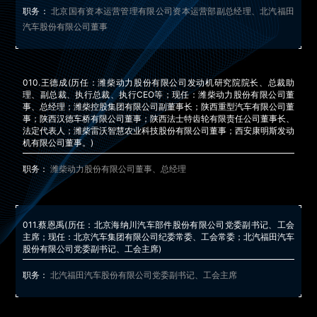
职务：
北京国有资本运营管理有限公司资本运营部副总经理、北汽福田
汽车股份有限公司董事
010.
王德成
(历任：潍柴动力股份有限公司发动机研究院院长、总裁助
理、副总裁、执行总裁、执行CEO等；现任：潍柴动力股份有限公司董
事、总经理；潍柴控股集团有限公司副董事长；陕西重型汽车有限公司董
事；陕西汉德车桥有限公司董事；陕西法士特齿轮有限责任公司董事长、
法定代表人；潍柴雷沃智慧农业科技股份有限公司董事；西安康明斯发动
机有限公司董事。)
职务：
潍柴动力股份有限公司董事、总经理
011.
蔡恩禹
(历任：北京海纳川汽车部件股份有限公司党委副书记、工会
主席；现任：北京汽车集团有限公司纪委常委、工会常委；北汽福田汽车
股份有限公司党委副书记、工会主席)
职务：
北汽福田汽车股份有限公司党委副书记、工会主席