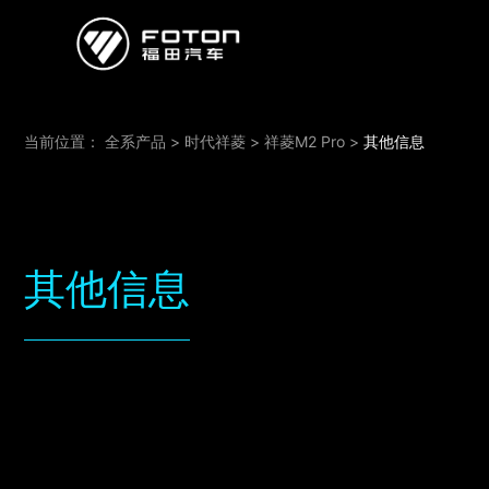
欧曼
欧辉
欧航
欧马可
奥铃
启明星
当前位置：
全系产品
>
时代祥菱
>
祥菱M2 Pro
>
其他信息
经销商/服务商查询
e路
其他信息
研发
新闻中心