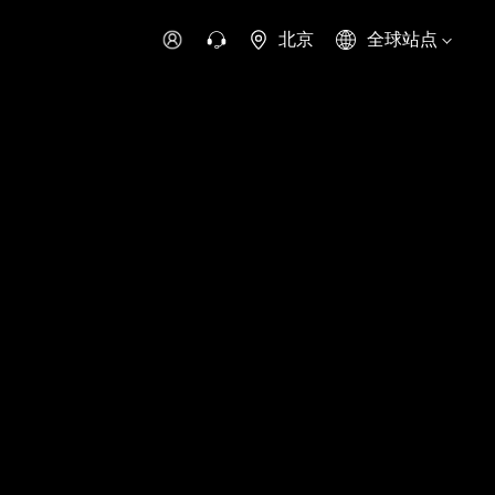
北京
全球站点
时代领航
时代祥菱
时代瑞沃
专用车
零部件
新能源生态
环保信息公开
字科技
可持续发展