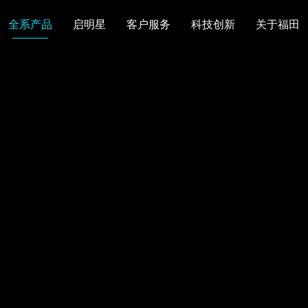
全系产品
启明星
客户服务
科技创新
关于福田
图雅诺
风景
卡文
福田皮卡
雷萨
普罗科
欧马可Z
卡文乐途
奥铃极电
无忧
售后服务
配件业务
爱车宝典
后市场生态
布局
研发实力
合资合作
智能制造
智能驾驶
数
走进福田
合规管理
投资者关系
招采平台
人才招聘