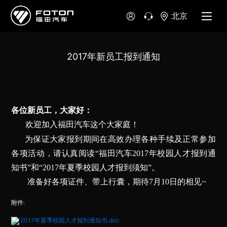
北京
哥伦比亚
哥斯达黎加
秘鲁
2017年新员工报到通知
尼加拉瓜
危地马拉
乌拉圭
大洋洲
各位新员工，大家好：
欢迎加入福田汽车这个大家庭！
澳大利亚
新西兰
为保证大家报到期间在高效办理各种手续及正常参加
各项活动，请认真阅读“福田汽车2017年校园人才报到通
知书”和“2017年夏季校园人才报到须知”。
准备好各项证件、带上行囊，期待7月10日的相见~
附件:
2017年夏季校园人才报到通知书.doc