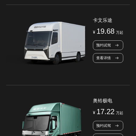
卡文乐途
19.68
¥
万起
预约试驾
查看详情
奥铃极电
17.22
¥
万起
预约试驾