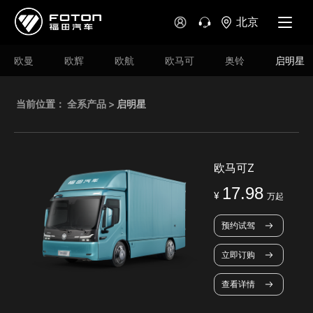
北京
欧曼
欧辉
欧航
欧马可
奥铃
启明星
当前位置：
全系产品
>
启明星
欧马可Z
17.98
¥
万起
预约试驾
立即订购
查看详情