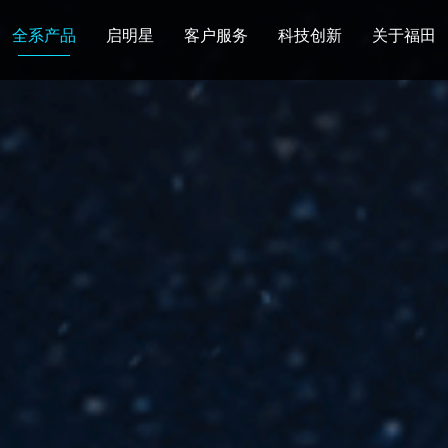
全系产品
启明星
客户服务
科技创新
关于福田
图雅诺
风景
卡文
福田皮卡
雷萨
普罗科
欧马可Z
卡文乐途
奥铃极电
无忧
售后服务
配件业务
爱车宝典
后市场生态
布局
研发实力
合资合作
智能制造
智能驾驶
数
走进福田
合规管理
投资者关系
招采平台
人才招聘