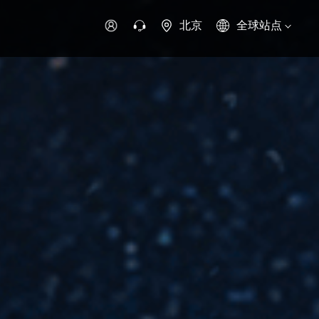
北京
全球站点
时代领航
时代祥菱
时代瑞沃
专用车
零部件
新能源生态
环保信息公开
字科技
可持续发展