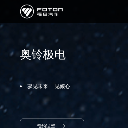
欧曼
欧辉
欧航
欧马可
奥铃
启明星
奥铃极电
经销商/服务商查询
e路
研发
驭见未来 一见倾心
新闻中心
预约试驾