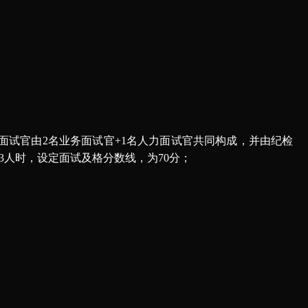
面试官由
2名业务面试
官
+
1
名
人力面试官共同构成
，并由纪检
于3人时，设定面试及格分数线，为7
0
分；