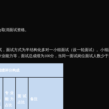
会取消面试资格
。
试，
面试方式为半结构化多对一小组面试（设一轮面试）。小组
专业能力等，面试总成绩为
100分，当同一面试岗位面试人数少
成绩评分构成
专业
面试
能力
备注
京
占比
占比
统