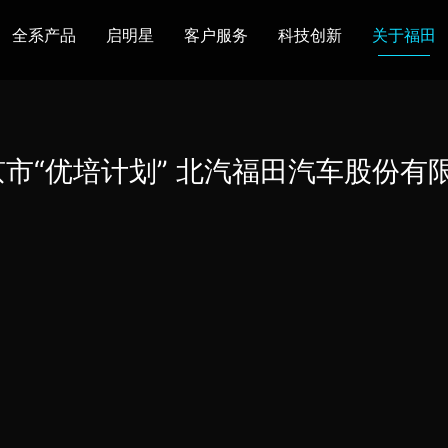
全系产品
启明星
客户服务
科技创新
关于福田
图雅诺
风景
卡文
福田皮卡
雷萨
普罗科
京市“优培计划” 北汽福田汽车股份
欧马可Z
卡文乐途
奥铃极电
无忧
售后服务
配件业务
爱车宝典
后市场生态
布局
研发实力
合资合作
智能制造
智能驾驶
数
走进福田
合规管理
投资者关系
招采平台
人才招聘