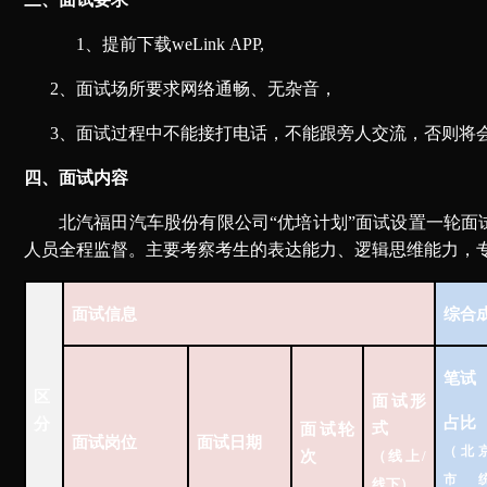
1、提前下载we
L
ink
APP,
2
、
面试场所要求网络通畅
、
无杂音
，
3
、
面试过程中不能接打电话
，
不能跟旁人交流
，
否则将
四、面试内容
北汽福田
汽车
股份
有限
公司
“
优培计划
”
面试
设置一轮
面
人员全程监督。主要考察考生的表达能力、逻辑
思维
能力
，
面试信息
综合
笔试
区
面试形
占比
分
式
面试轮
面试岗位
面试日期
（北
次
（线上
/
市
线下）