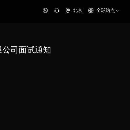
北京
全球站点
时代领航
时代祥菱
时代瑞沃
专用车
零部件
有限公司面试通知
新能源生态
环保信息公开
字科技
可持续发展