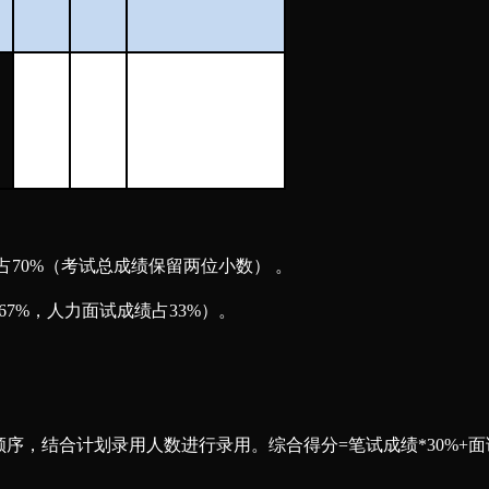
面试成绩业务部门
67
%
—
7
0%
人力
部门
33
%
占
7
0%（考试总成绩保留两位小数） 。
6
7%
，人力面试成绩占
33%
）。
顺序，结合计划录用人数进行录用。
综合
得分
=
笔试成绩
*30
%+
面