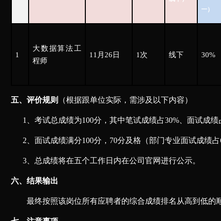
一）
大数据算法工
1
11月26日
1次
线下
30%
程师
五、评价规则
（根据跟单位实际，需涉及以下内容）
1、考试总成绩为100分，其中笔试成绩占30%、面试成绩
2、面试成绩满分1
00
分，
7
0
分及格（部门专业面试成绩占
3、总成绩将在五个工作日内在公司官网进行公示。
六
、结果
输出
最终
按照该岗位所有应聘者
的综合成绩排名从高到低的