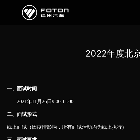
欧曼
欧辉
欧航
欧马可
奥铃
启明星
2022年度北
经销商/服务商查询
e路
一、面试时间
研发
202
1
年
11月
2
6日9:0
0
-
11
:0
0
新闻中心
二、面试形式
线上面试（因疫情影响，所有面试活动均为线上执行）
三
、
面试要求