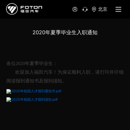
北京
哥伦比亚
哥斯达黎加
秘鲁
2020年夏季毕业生入职通知
尼加拉瓜
危地马拉
乌拉圭
大洋洲
各位2020年夏季毕业生：
欢迎加入福田汽车！为保证顺利入职，请打印并仔细
澳大利亚
新西兰
阅读报到通知书及报到须知。
2020年校园人才报到通知书.pdf
2020年校园人才报到须知.pdf