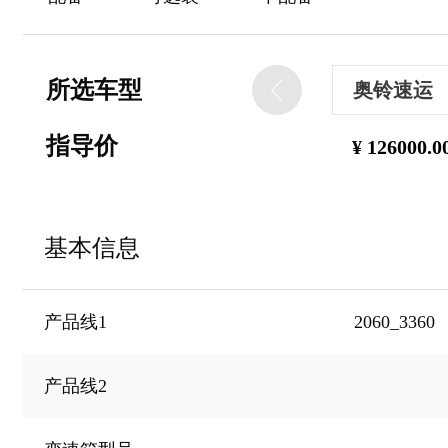
所选车型
奥铃速运
奥铃速运
指导价
¥
126000.0
基本信息
2060_3360
产品线1
产品线2