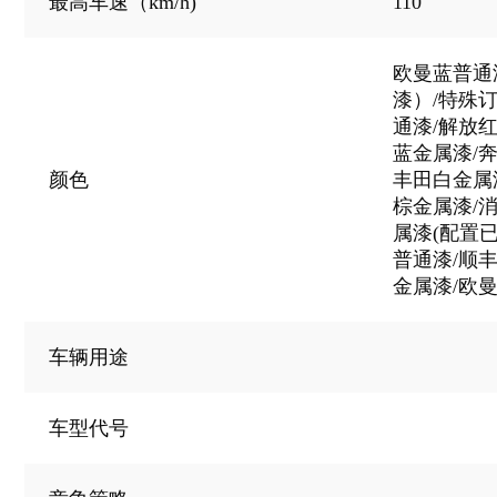
110
最高车速（km/h)
欧曼蓝普通
漆）/特殊
通漆/解放
蓝金属漆/
颜色
丰田白金属
棕金属漆/消
属漆(配置已
普通漆/顺
金属漆/欧
车辆用途
车型代号