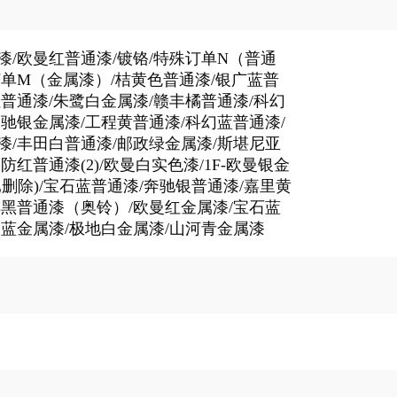
漆/欧曼红普通漆/镀铬/特殊订单N（普通
订单M（金属漆）/桔黄色普通漆/银广蓝普
红普通漆/朱鹭白金属漆/赣丰橘普通漆/科幻
奔驰银金属漆/工程黄普通漆/科幻蓝普通漆/
漆/丰田白普通漆/邮政绿金属漆/斯堪尼亚
防红普通漆(2)/欧曼白实色漆/1F-欧曼银金
删除)/宝石蓝普通漆/奔驰银普通漆/嘉里黄
丰黑普通漆（奥铃）/欧曼红金属漆/宝石蓝
曼蓝金属漆/极地白金属漆/山河青金属漆