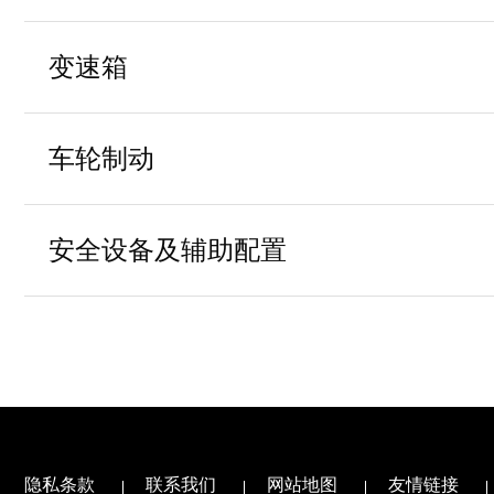
导流罩
驾驶室型号
流罩
2.499
发动机排量
仓栅货箱内部尺寸(长×宽×高)
后桥形式
4170×2100×
2300
底盘整备质量(kg)
(mm)
变速箱
空调
冷暖一体，
悬架系统
前后无稳定
发动机排放
国Ⅵ
2.5T
前桥额定载荷
5960×2136×
底盘外形尺寸(长x宽x高)
厢式货箱内部尺寸(长×宽×高)
4140×2100×
变速器
无变速器取
(mm)
车轮制动
门窗及后视镜控制
中控锁+电
前桥型式
4.5T
后桥额定载荷
转向器型式
ZF6S508
变速器型号1
货厢内部尺寸及底边板厚度
行驶记录仪
悬架前板簧片数
制动控制系统
安全设备及辅助配置
mm（长×宽×高）
转向系统
带动力转向
变速箱型号2
娱乐系统
悬架后板簧片数
辅助制动
辅助驾驶
3360
轴距(mm)
座椅
织物座椅（
仓栅整车外形尺寸(长×宽×高)
前制动器
盘式气压制
5995×2200×
(mm)
被动安全
无气囊
轴距（mm）
后制动器
鼓式气压制
车架纵梁截面（前/中/后）mm
隐私条款
联系我们
网站地图
友情链接