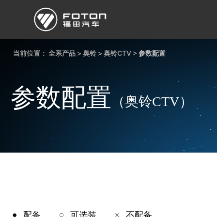
当前位置：
欧曼
全系产品
欧辉
>
奥铃
欧航
>
奥铃CTV
欧马可
>
参数配置
奥铃
启明星
参数配置
（奥铃CTV）
经销商/服务商查询
e路
研发
新闻中心
配备
可选装
不配备