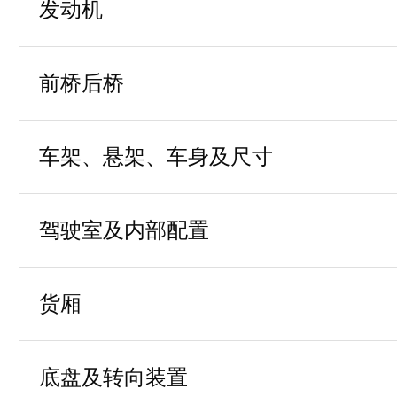
发动机
发动机生产厂家
北汽福田汽
前桥后桥
4F25TC
发动机型号1
车桥
前盘后鼓制
车架、悬架、车身及尺寸
发动机型号2
后桥速比
车架型式
驾驶室及内部配置
116
发动机功率
后桥型号1
车身翻转
手动车身翻
驾驶室
单排
货厢
发动机扭矩
后桥型号2
2060
车身状态
驾驶室类型及形式
发动机风扇形式
货箱
底盘及转向装置
前桥型式
带导流罩/