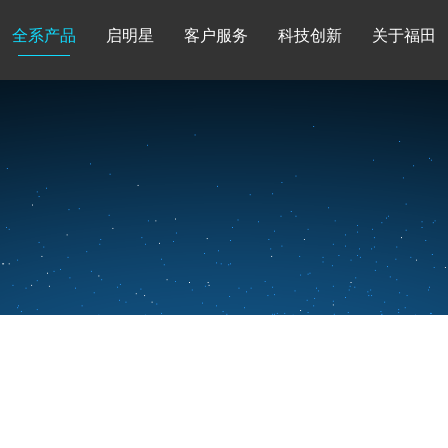
全系产品
启明星
客户服务
科技创新
关于福田
图雅诺
风景
卡文
福田皮卡
雷萨
普罗科
欧马可Z
卡文乐途
奥铃极电
无忧
售后服务
配件业务
爱车宝典
后市场生态
布局
研发实力
合资合作
智能制造
智能驾驶
数
走进福田
合规管理
投资者关系
招采平台
人才招聘