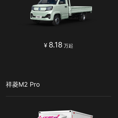
8.18
¥
万起
祥菱M2 Pro