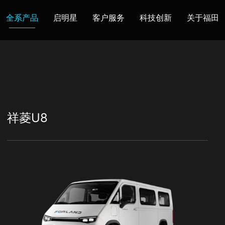
全系产品
启明星
客户服务
科技创新
关于福田
图雅诺
风景
卡文
福田皮卡
雷萨
普罗科
欧马可Z
卡文乐途
奥铃极电
祥菱U8
无忧
售后服务
配件业务
爱车宝典
后市场生态
布局
研发实力
合资合作
智能制造
智能驾驶
数
走进福田
合规管理
投资者关系
招采平台
人才招聘