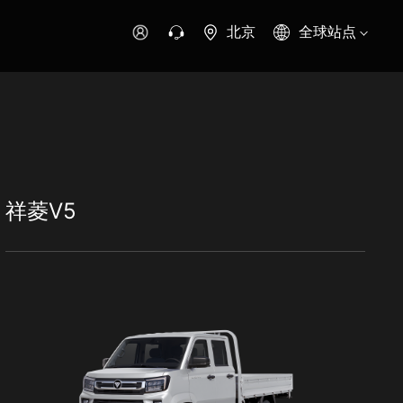
北京
全球站点
时代领航
时代祥菱
时代瑞沃
专用车
零部件
祥菱V5
新能源生态
环保信息公开
字科技
可持续发展