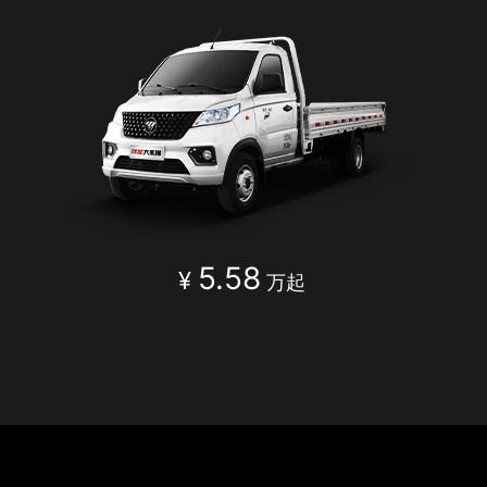
5.58
¥
万起