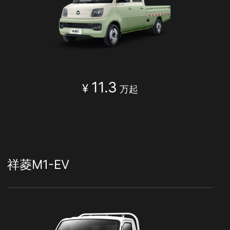
11.3
¥
万起
祥菱M1-EV