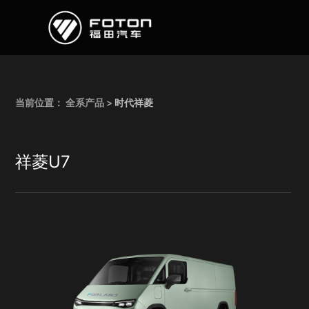
欧曼
欧辉
欧航
欧马可
奥铃
启明星
当前位置：
全系产品
>
时代祥菱
祥菱U7
经销商/服务商查询
e路
研发
新闻中心