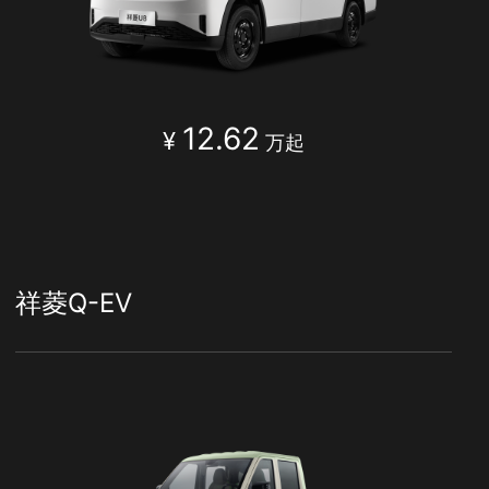
12.62
¥
万起
祥菱Q-EV