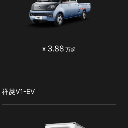
3.88
¥
万起
祥菱V1-EV