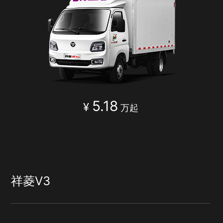
5.18
¥
万起
祥菱V3