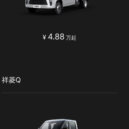
4.88
¥
万起
祥菱Q