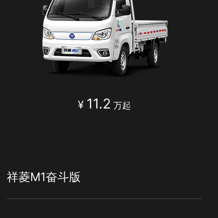
11.2
¥
万起
祥菱M1奋斗版