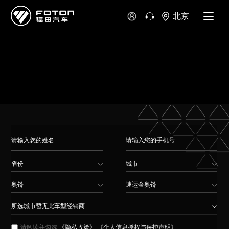
大洋洲
北京
澳大利亚
新西兰
省份
城市
奥铃
速运金奥铃
所选城市暂无此车型经销商
请阅读并勾选
《隐私政策》
《个人信息授权与保护声明》