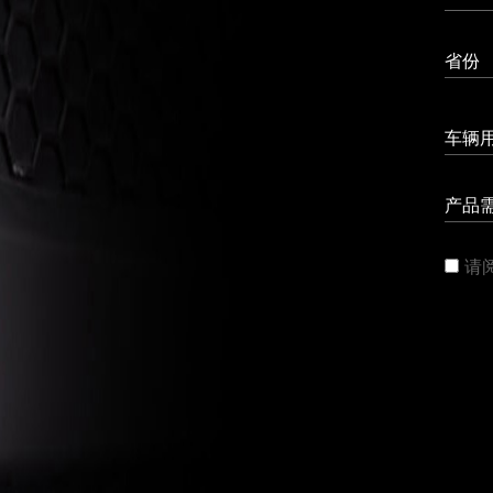
省份
车辆
产品
请