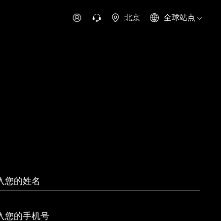
北京
全球站点
时代领航
时代祥菱
时代瑞沃
专用车
零部件
新能源生态
环保信息公开
字科技
可持续发展