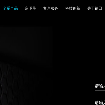
全系产品
启明星
客户服务
科技创新
关于福田
图雅诺
风景
卡文
福田皮卡
雷萨
普罗科
欧马可Z
卡文乐途
奥铃极电
无忧
售后服务
配件业务
爱车宝典
后市场生态
布局
研发实力
合资合作
智能制造
智能驾驶
数
走进福田
合规管理
投资者关系
招采平台
人才招聘