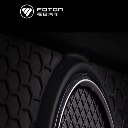
欧曼
欧辉
欧航
欧马可
奥铃
启明星
经销商/服务商查询
e路
研发
新闻中心