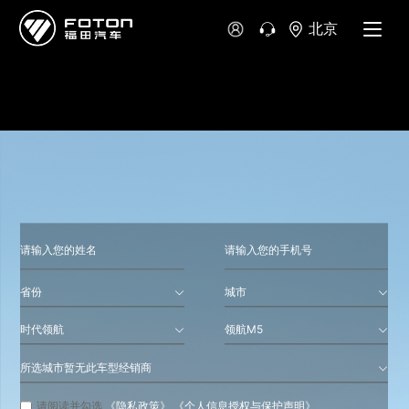
大洋洲
北京
澳大利亚
新西兰
省份
城市
时代领航
领航M5
所选城市暂无此车型经销商
请阅读并勾选
《隐私政策》
《个人信息授权与保护声明》