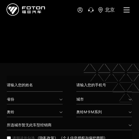
大洋洲
北京
澳大利亚
新西兰
省份
城市
奥铃
奥铃M卡M系列
所选城市暂无此车型经销商
请阅读并勾选
《隐私政策》
《个人信息授权与保护声明》