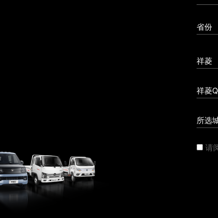
省份
祥菱
祥菱Q
所选
请