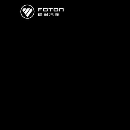
欧曼
欧辉
欧航
欧马可
奥铃
启明星
经销商/服务商查询
e路
研发
新闻中心