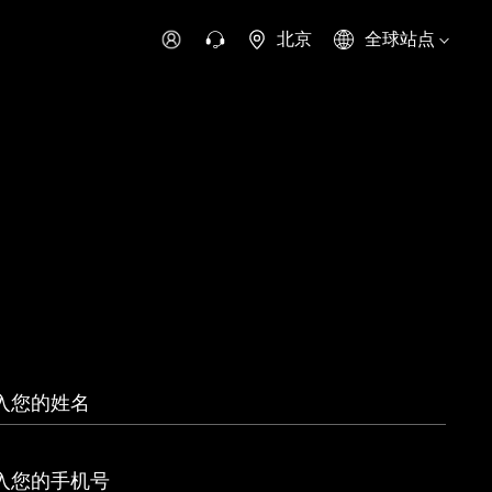
北京
全球站点
时代领航
时代祥菱
时代瑞沃
专用车
零部件
新能源生态
环保信息公开
字科技
可持续发展