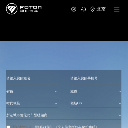
大洋洲
北京
澳大利亚
新西兰
省份
城市
时代领航
领航G6
所选城市暂无此车型经销商
请阅读并勾选
《隐私政策》
《个人信息授权与保护声明》