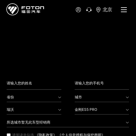
大洋洲
北京
澳大利亚
新西兰
省份
城市
瑞沃
金刚ES5 PRO
所选城市暂无此车型经销商
请阅读并勾选
《隐私政策》
《个人信息授权与保护声明》