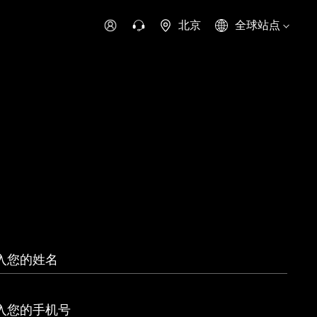
北京
全球站点
时代领航
时代祥菱
时代瑞沃
专用车
零部件
新能源生态
环保信息公开
字科技
可持续发展