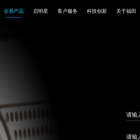
全系产品
启明星
客户服务
科技创新
关于福田
图雅诺
风景
卡文
福田皮卡
雷萨
普罗科
欧马可Z
卡文乐途
奥铃极电
无忧
售后服务
配件业务
爱车宝典
后市场生态
布局
研发实力
合资合作
智能制造
智能驾驶
数
走进福田
合规管理
投资者关系
招采平台
人才招聘