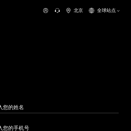
北京
全球站点
时代领航
时代祥菱
时代瑞沃
专用车
零部件
新能源生态
环保信息公开
字科技
可持续发展