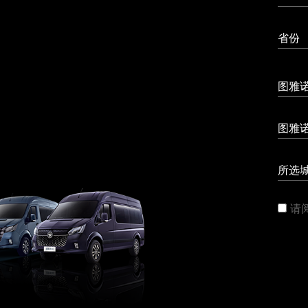
省份
图雅
图雅诺
所选
请