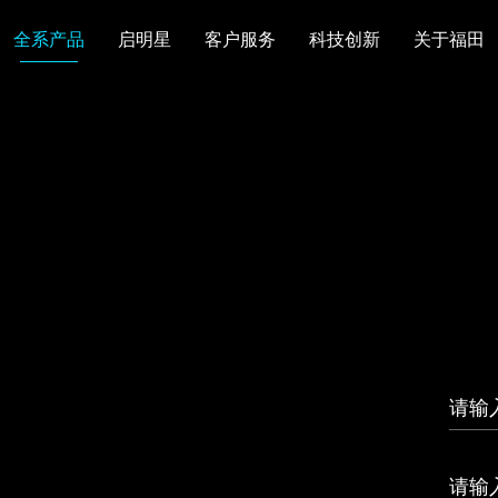
全系产品
启明星
客户服务
科技创新
关于福田
图雅诺
风景
卡文
福田皮卡
雷萨
普罗科
欧马可Z
卡文乐途
奥铃极电
无忧
售后服务
配件业务
爱车宝典
后市场生态
布局
研发实力
合资合作
智能制造
智能驾驶
数
走进福田
合规管理
投资者关系
招采平台
人才招聘