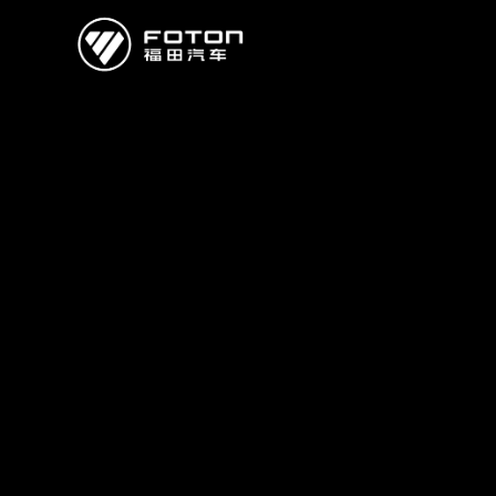
欧曼
欧辉
欧航
欧马可
奥铃
启明星
经销商/服务商查询
e路
研发
新闻中心