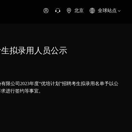
北京
全球站点
时代领航
时代祥菱
时代瑞沃
专用车
零部件
考生拟录用人员公示
新能源生态
环保信息公开
有限公司2023年度“优培计划”招聘考生拟录用名单予以公
字科技
，按要求进行签约等事宜。
可持续发展