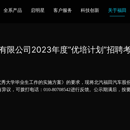
全系产品
启明星
客户服务
科技创新
关于福田
图雅诺
风景
卡文
福田皮卡
雷萨
普罗科
有限公司2023年度“优培计划”招聘
欧马可Z
卡文乐途
奥铃极电
无忧
售后服务
配件业务
爱车宝典
后市场生态
届优秀大学毕业生工作的实施方案》的要求，现将北汽福田汽车股份
布局
研发实力
合资合作
智能制造
智能驾驶
数
如有异议，可拨打电话：010-80708542进行反馈。公示期满后
走进福田
合规管理
投资者关系
招采平台
人才招聘