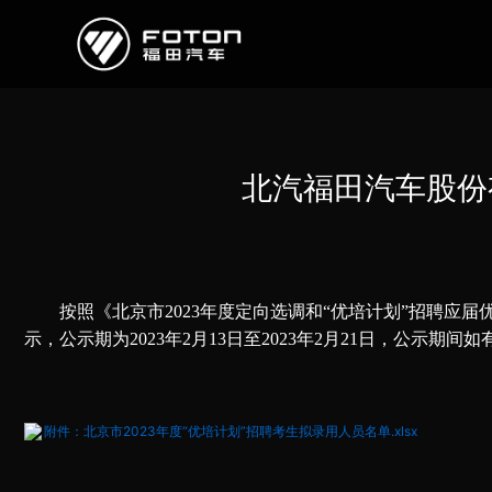
欧曼
欧辉
欧航
欧马可
奥铃
启明星
北汽福田汽车股份
经销商/服务商查询
e路
按照《北京市2023年度定向选调和“优培计划”招聘应
研发
示，公示期为2023年2月13日至2023年2月21日，公示期间
新闻中心
附件：北京市2023年度“优培计划”招聘考生拟录用人员名单.xlsx