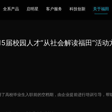
全系产品
启明星
客户服务
科技创新
关于福田
图雅诺
风景
卡文
福田皮卡
雷萨
普罗科
015届校园人才“从社会解读福田”活动
欧马可Z
卡文乐途
奥铃极电
无忧
售后服务
配件业务
爱车宝典
后市场生态
布局
研发实力
合资合作
智能制造
智能驾驶
数
走进福田
合规管理
投资者关系
招采平台
人才招聘
利用了高校毕业生入职前的空档期，由企业提前进行培训引导，帮