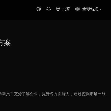
北京
全球站点
时代领航
时代祥菱
时代瑞沃
专用车
零部件
方案
新能源生态
环保信息公开
字科技
可持续发展
助新员工充分了解企业，提升各方面能力，通过挖掘市场一线