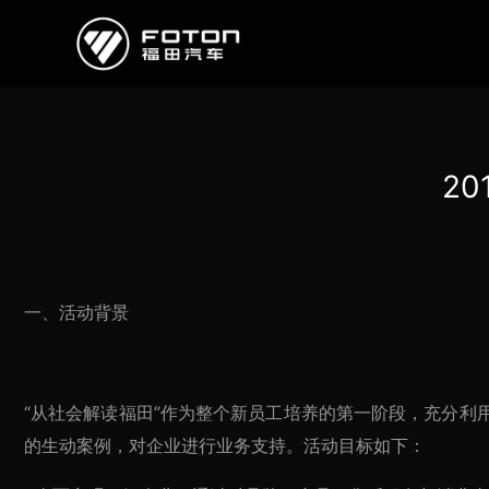
欧曼
欧辉
欧航
欧马可
奥铃
启明星
2
经销商/服务商查询
e路
一、活动背景
研发
新闻中心
“从社会解读福田”作为整个新员工培养的第一阶段，充分
的生动案例，对企业进行业务支持。活动目标如下：