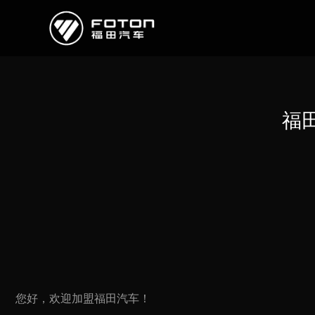
欧曼
欧辉
欧航
欧马可
奥铃
启明星
福
经销商/服务商查询
e路
研发
新闻中心
您好，欢迎加盟福田汽车！