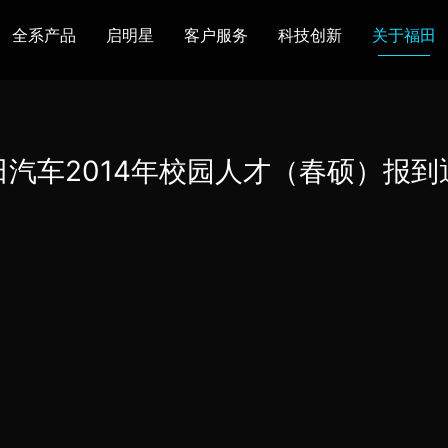
全系产品
启明星
客户服务
科技创新
关于福田
图雅诺
风景
卡文
福田皮卡
雷萨
普罗科
田汽车2014年校园人才（春硕）报到
欧马可Z
卡文乐途
奥铃极电
无忧
售后服务
配件业务
爱车宝典
后市场生态
布局
研发实力
合资合作
智能制造
智能驾驶
数
走进福田
合规管理
投资者关系
招采平台
人才招聘