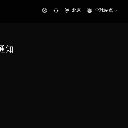
北京
全球站点
时代领航
时代祥菱
时代瑞沃
专用车
零部件
通知
新能源生态
环保信息公开
字科技
可持续发展