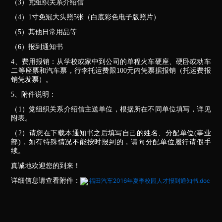
（3）党组织关系介绍信
（4）1寸免冠大头照5张（白底彩色电子版照片）
（5）其他日常用品等
（6）报到通知书
4、费用报销：从学校或家中到公司的单程火车硬座、硬卧或动车
二等座票和汽车票，行李托运费限100元内凭票据报销（托运费报
销凭发票）。
5、附件说明：
（1）党组织关系介绍信主送单位，根据所在不同单位填写，详见
附表。
（2）请您在下载本通知书之后填写自己的姓名、分配单位(事业
部)，如有特殊情况不能按时报到的，请向分配单位履行请假手
续。
真诚地欢迎您的到来！
详细信息请查看附件：
福田汽车2016年夏季校园人才报到通知书.doc