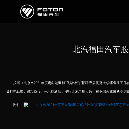
欧曼
欧辉
欧航
欧马可
奥铃
启明星
北汽福田汽车股
经销商/服务商查询
e路
按照《北京市2021年度定向选调和“优培计划”招聘应届优秀大学毕业生工作的
研发
拨打电话010-80708542。公示期满后，按照计划录用人数，根据综合成绩
新闻中心
北京市2021年度定向选调和“优培计划“招聘综合成绩汇总表.xl
附件：