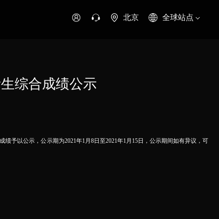
北京
全球站点
时代领航
时代祥菱
时代瑞沃
专用车
零部件
考生综合成绩公示
新能源生态
环保信息公开
予以公示，公示期为2021年1月8日至2021年1月15日，公示期间如有异议，可
字科技
可持续发展