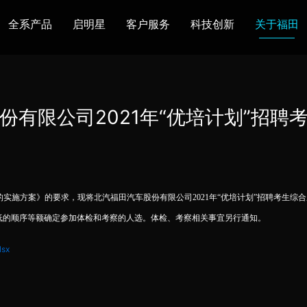
全系产品
启明星
客户服务
科技创新
关于福田
图雅诺
风景
卡文
福田皮卡
雷萨
普罗科
份有限公司2021年“优培计划”招聘
欧马可Z
卡文乐途
奥铃极电
无忧
售后服务
配件业务
爱车宝典
后市场生态
实施方案》的要求，现将北汽福田汽车股份有限公司2021年“优培计划”招聘考生综合成绩
布局
研发实力
合资合作
智能制造
智能驾驶
数
从高到低的顺序等额确定参加体检和考察的人选。体检、考察相关事宜另行通知。
走进福田
合规管理
投资者关系
招采平台
人才招聘
sx