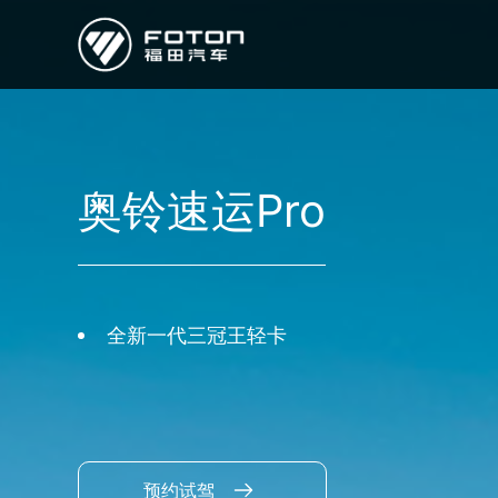
欧曼
欧辉
欧航
欧马可
奥铃
启明星
奥铃速运Pro
经销商/服务商查询
e路
研发
全新一代三冠王轻卡
新闻中心
预约试驾