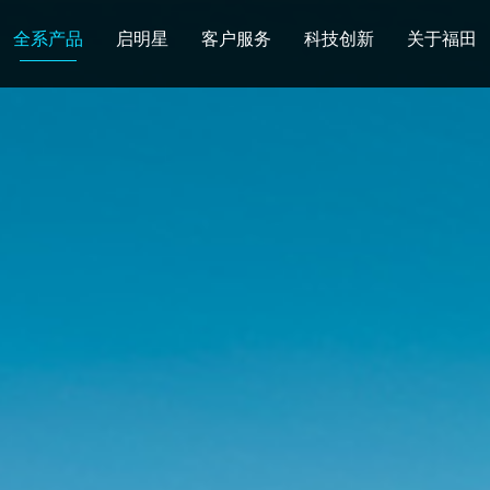
全系产品
启明星
客户服务
科技创新
关于福田
图雅诺
风景
卡文
福田皮卡
雷萨
普罗科
欧马可Z
卡文乐途
奥铃极电
无忧
售后服务
配件业务
爱车宝典
后市场生态
布局
研发实力
合资合作
智能制造
智能驾驶
数
走进福田
合规管理
投资者关系
招采平台
人才招聘