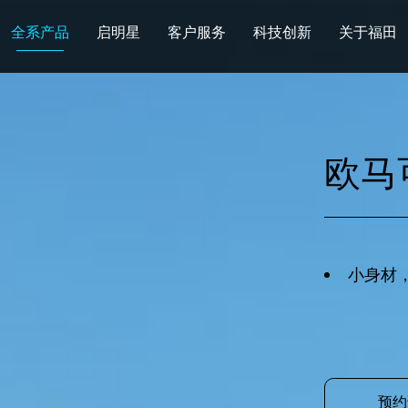
全系产品
启明星
客户服务
科技创新
关于福田
图雅诺
风景
卡文
福田皮卡
雷萨
普罗科
欧马可Z
卡文乐途
奥铃极电
欧马
无忧
售后服务
配件业务
爱车宝典
后市场生态
布局
研发实力
合资合作
智能制造
智能驾驶
数
小身材
走进福田
合规管理
投资者关系
招采平台
人才招聘
预约