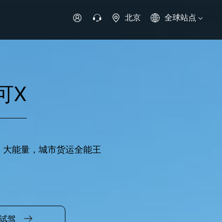
北京
全球站点
时代领航
时代祥菱
时代瑞沃
专用车
零部件
可X
新能源生态
环保信息公开
字科技
，大能量，城市货运全能王
可持续发展
试驾