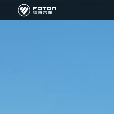
欧曼
欧辉
欧航
欧马可
奥铃
启明星
经销商/服务商查询
e路
研发
新闻中心