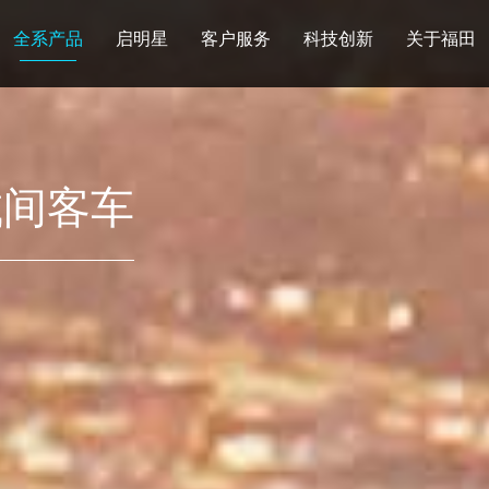
全系产品
启明星
客户服务
科技创新
关于福田
图雅诺
风景
卡文
福田皮卡
雷萨
普罗科
欧马可Z
卡文乐途
奥铃极电
城间客车
无忧
售后服务
配件业务
爱车宝典
后市场生态
布局
研发实力
合资合作
智能制造
智能驾驶
数
走进福田
合规管理
投资者关系
招采平台
人才招聘