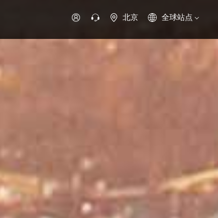
北京
全球站点
时代领航
时代祥菱
时代瑞沃
专用车
零部件
新能源生态
环保信息公开
字科技
可持续发展