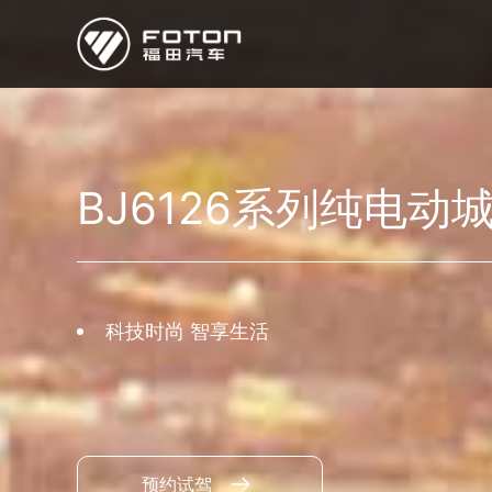
欧曼
欧辉
欧航
欧马可
奥铃
启明星
BJ6126系列纯电动
经销商/服务商查询
e路
研发
科技时尚 智享生活
新闻中心
预约试驾