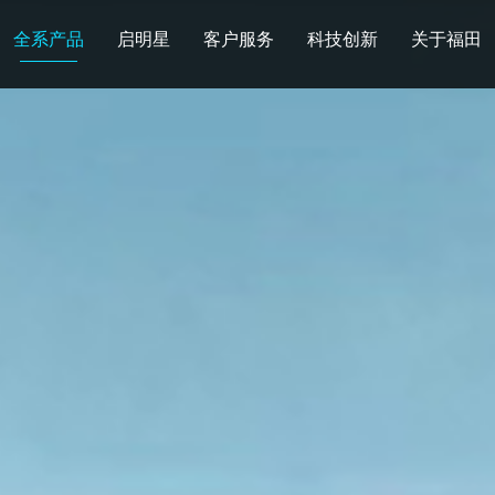
全系产品
启明星
客户服务
科技创新
关于福田
图雅诺
风景
卡文
福田皮卡
雷萨
普罗科
欧马可Z
卡文乐途
奥铃极电
无忧
售后服务
配件业务
爱车宝典
后市场生态
布局
研发实力
合资合作
智能制造
智能驾驶
数
走进福田
合规管理
投资者关系
招采平台
人才招聘