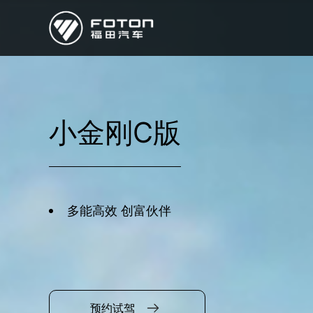
欧曼
欧辉
欧航
欧马可
奥铃
启明星
小金刚C版
经销商/服务商查询
e路
研发
多能高效 创富伙伴
新闻中心
预约试驾