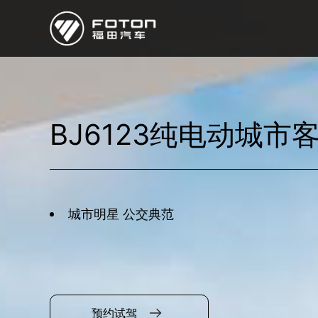
欧曼
欧辉
欧航
欧马可
奥铃
启明星
BJ6123纯电动城市
经销商/服务商查询
e路
研发
城市明星 公交典范
新闻中心
预约试驾