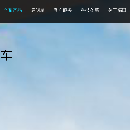
全系产品
启明星
客户服务
科技创新
关于福田
图雅诺
风景
卡文
福田皮卡
雷萨
普罗科
欧马可Z
卡文乐途
奥铃极电
客车
无忧
售后服务
配件业务
爱车宝典
后市场生态
布局
研发实力
合资合作
智能制造
智能驾驶
数
走进福田
合规管理
投资者关系
招采平台
人才招聘