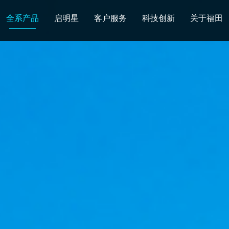
全系产品
启明星
客户服务
科技创新
关于福田
图雅诺
风景
卡文
福田皮卡
雷萨
普罗科
欧马可Z
卡文乐途
奥铃极电
无忧
售后服务
配件业务
爱车宝典
后市场生态
布局
研发实力
合资合作
智能制造
智能驾驶
数
走进福田
合规管理
投资者关系
招采平台
人才招聘