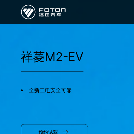
欧曼
欧辉
欧航
欧马可
奥铃
启明星
祥菱M2-EV
经销商/服务商查询
e路
研发
全新三电安全可靠
新闻中心
预约试驾