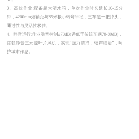
3、高效作业:配备超大清水箱，单次作业时长延长10-15分
钟，4200mm短轴距与85米极小转弯半径，三车道一把掉头，
通过性与灵活性极佳。
4、静音运行:作业噪音控制≤73dB(远低于传统车辆78-80dB)，
搭载静音三元流叶片风机，实现“强力清扫，轻声细语”，呵
护城市作息。