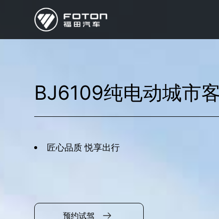
欧曼
欧辉
欧航
欧马可
奥铃
启明星
BJ6109纯电动城市
经销商/服务商查询
e路
研发
匠心品质 悦享出行
新闻中心
预约试驾