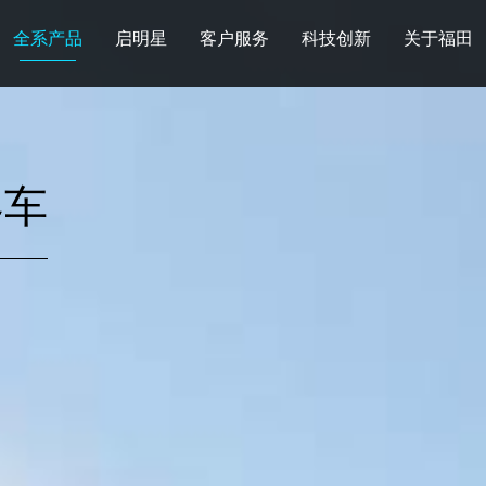
全系产品
启明星
客户服务
科技创新
关于福田
图雅诺
风景
卡文
福田皮卡
雷萨
普罗科
欧马可Z
卡文乐途
奥铃极电
客车
无忧
售后服务
配件业务
爱车宝典
后市场生态
布局
研发实力
合资合作
智能制造
智能驾驶
数
走进福田
合规管理
投资者关系
招采平台
人才招聘