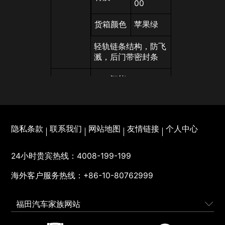
00
货箱颜色
苹果绿
轻轨链条结构，防飞
溅，后门带密封条
一、智能
1、高效进化,依托前
瞻思维与科技创新，
满足客户在法规标
隐私条款
联系我们
网站地图
友情链接
个人中心
准、可靠、安全方面
的需求；
24小时贵宾热线：
4008-199-199
2、运行轨迹智能管
海外客户服务热线：
+86-10-80762999
理，保证渣土车在指
定区域内行驶；
福田汽车家族网站
3、设定车辆最高限
速，保证车辆运行不