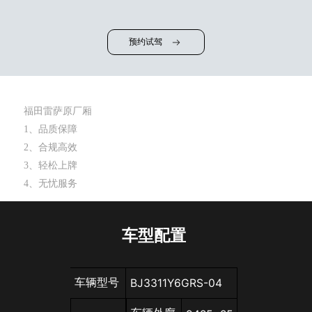
预约试驾
福田雷萨原厂厢
1、品质保障
2、合规高效
3、轻松上牌
4、无忧服务
车型配置
车辆型号
BJ3311Y6GRS-04