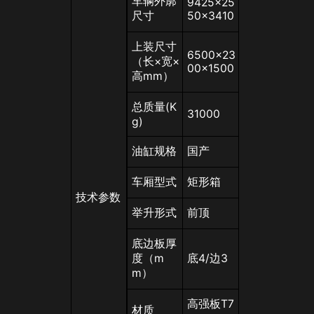
车辆外廓
9425×25
尺寸
50×3410 
上装尺寸
6500×23
（长×宽×
00×1500 
高mm）
总质量(K
31000
g)
油缸规格
国产
车厢型式
矩形箱
技术参数
举升形式
前顶
底边板厚
度（m
底4/边3
m）
高强板T7
材质