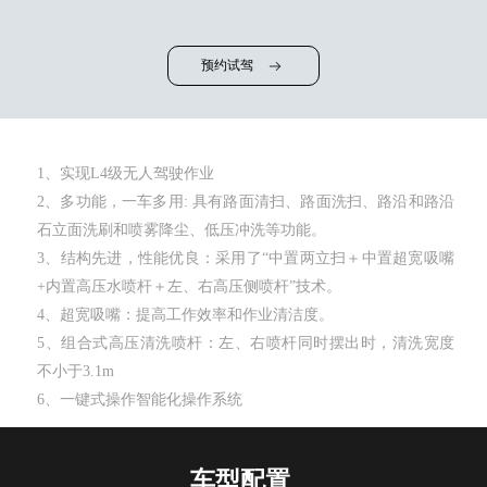
预约试驾
1、实现L4级无人驾驶作业
2、多功能，一车多用: 具有路面清扫、路面洗扫、路沿和路沿
石立面洗刷和喷雾降尘、低压冲洗等功能。
3、结构先进，性能优良：采用了“中置两立扫＋中置超宽吸嘴
+内置高压水喷杆＋左、右高压侧喷杆”技术。
4、超宽吸嘴：提高工作效率和作业清洁度。
5、组合式高压清洗喷杆：左、右喷杆同时摆出时，清洗宽度
不小于3.1m
6、一键式操作智能化操作系统
车型配置