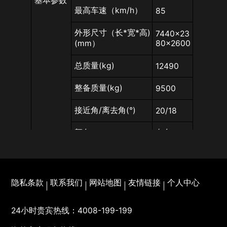
基本参数
最高车速（km/h）
85
外形尺寸（长*宽*高)
7440×23
(mm）
80×2600
总质量(kg)
12490
整备质量(kg)
9500
接近角/离去角(°)
20/18
颜色
白色
最大洗扫宽度（m）
3.1
最大清扫宽度（m）
3.1
隐私条款
联系我们
网站地图
友情链接
个人中心
清洗水最大压力（M
10
Pa）
24小时贵宾热线：
4008-199-199