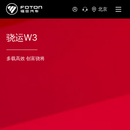
北京
骁运W3
多载高效 创富骁将