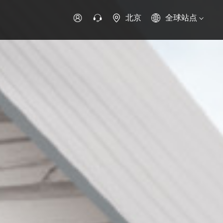
北京
全球站点
时代领航
时代祥菱
时代瑞沃
专用车
零部件
新能源生态
环保信息公开
字科技
可持续发展