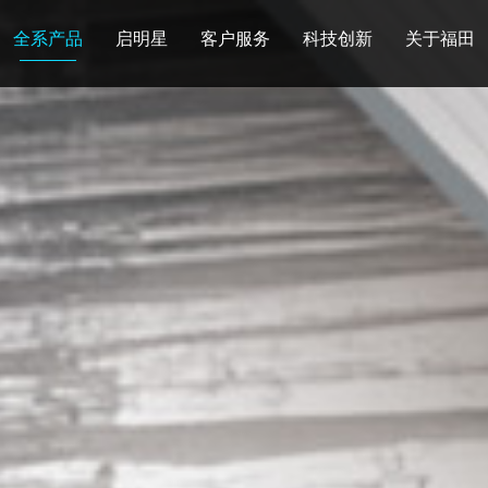
全系产品
启明星
客户服务
科技创新
关于福田
图雅诺
风景
卡文
福田皮卡
雷萨
普罗科
欧马可Z
卡文乐途
奥铃极电
无忧
售后服务
配件业务
爱车宝典
后市场生态
布局
研发实力
合资合作
智能制造
智能驾驶
数
走进福田
合规管理
投资者关系
招采平台
人才招聘