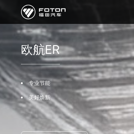
欧曼
欧辉
欧航
欧马可
奥铃
启明星
欧航ER
经销商/服务商查询
e路
专业节能
研发
美好焕新
新闻中心