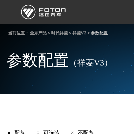
当前位置：
欧曼
全系产品
欧辉
>
时代祥菱
欧航
>
祥菱V3
欧马可
>
参数配置
奥铃
启明星
参数配置
（祥菱V3）
经销商/服务商查询
e路
研发
新闻中心
配备
可选装
不配备