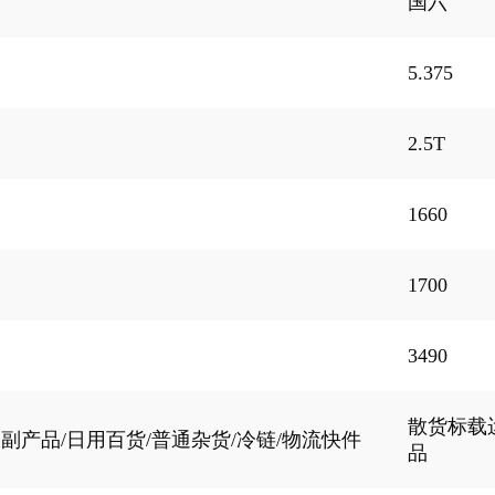
国六
3800轴距1.5T动力双排3020mm厢式运输车
祥菱V3非承
5.375
3600轴距1.5T动力单排3700mm货箱平板车
祥菱V3非承
2.5T
3600轴距1.5T动力单排3700mm厢式运输车
祥菱V3非承
1660
祥菱V3非承载3600轴距1.5T动力单排3700mm加宽货箱平板车
3700mm货箱1.5T动力气体机产品
祥菱V3-单
1700
2-1700-SFG15TPB气体机-3700mm厢车
祥菱V3单排
3490
00轴距双排排1.5T国六动力3020mm栏板车资源
祥菱V3-3
散货标载
-东安2.0汽油机-3600单排厢车
祥菱V3非承
副产品/日用百货/普通杂货/冷链/物流快件
品
-东安2.0汽油机-3600双排2700mm平板
祥菱V3非承