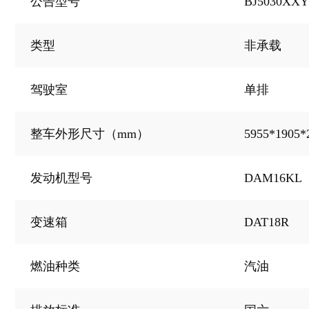
BJ5030XXY
公告型号
祥菱V3非承载
类型
非承载
驾驶室
单排
5955*1905*
整车外形尺寸（mm）
DAM16KL
发动机型号
DAT18R
变速箱
祥菱V3非承载
燃油种类
汽油
祥菱V3非承载
祥菱V3非承载