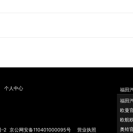
录仪
0-无行驶
5.375
/23-平板货箱（三开门、防滑平底板）/15-
00-无货
1365
MP5
0-收放机/
开门、瓦楞底板）/04-插接板货厢/NI-大
平板货箱
瓦楞边板）/B4-厢货（瓦楞/宽体/右侧单
板货厢（
2.5T
底板/电泳）/B5-厢货（瓦楞/宽体/右侧双
度/防胀/
0-动力转
座椅/V-皮革普通座椅
0-针织普
底板/电泳）/插接板货厢（高强度/防胀/侧
花纹钢底板
胎(公制)185R14
GM-无内胎
接板货厢（高强度/防胀/侧双开门）/IE-简
花纹钢底板
3600(2)
箱（大委改）
简易仓栅
个人中心
福田
360
3700×176
福田
欧曼
1700
3700×176
欧航
奥铃
号-2
京公网安备110401000095号
营业执照