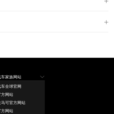
记录仪
0-无行
5.375
箱/23-平板货箱（三开门、防滑平底板）/15-
1490
P-MP5
0-收放机
（三开门、瓦楞底板）/04-插接板货厢/插接
00-无
高强度/防胀/侧双开门）/插接板货厢（高强
平板货箱
2.5T
侧单开门）/B5-厢货（瓦楞/宽体/右侧双开门/
板货厢（
向
0-动力
通座椅/V-皮革普通座椅
0-针织
/电泳）/B4-厢货（瓦楞/宽体/右侧单开门/
体/右侧
轮胎(公制)185R14
GM-无内
/电泳）/NI-大委改仓栅（竖瓦楞边板）/IE-
瓦楞边板
3600(2)
式货箱（大委改）
汽车家族网站
0×360
2700×1
汽车全球官网
官方网站
0×360
2700×1
欧马可官方网站
官方网站