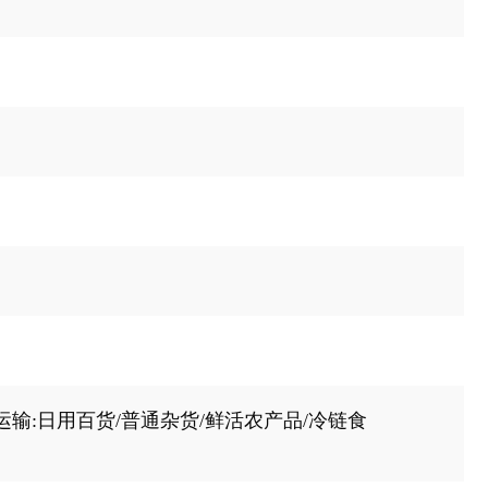
国六
载3800轴距1.5T动力双排3020mm厢式运输车
祥菱V3
5.375
载3600轴距1.5T动力单排3700mm货箱平板车
祥菱V3
2.5T
载3600轴距1.5T动力单排3700mm厢式运输车
祥菱V3
1725
祥菱V3非承载3600轴距1.5T动力单排3700mm加宽货箱平板车
排3700mm货箱1.5T动力气体机产品
祥菱V3
1440
WF2-1700-SFG15TPB气体机-3700mm厢车
祥菱V3单
3490
800轴距双排排1.5T国六动力3020mm栏板车资源
祥菱V3
运输:日用百货/普通杂货/鲜活农产品/冷链食
散货标载
载-东安2.0汽油机-3600单排厢车
祥菱V3
品
载-东安2.0汽油机-3600双排2700mm平板
祥菱V3