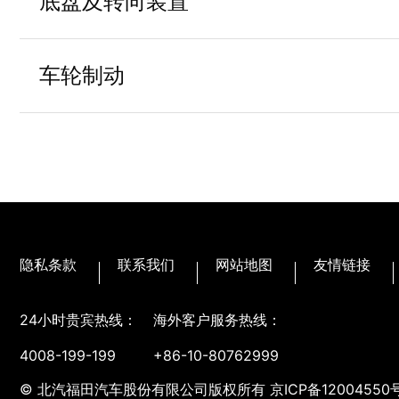
底盘及转向装置
行驶记录仪
0-无行驶记
5.375
后桥速比
00-无货箱
1365
底盘整备质量(kg)
车轮制动
娱乐系统
0-收放机/P-
平板货箱（三
委改仓栅（竖
2.5T
后桥额定载荷（T）
货箱
开门/花纹钢
转向系统
0-动力转向
座椅面料
0-针织普通
开门/花纹钢
轮胎
GM-无内胎轮
单开门）/插
3600(2)
轴距
易仓栅式货
仓栅货箱内部尺寸(长×宽×高)
隐私条款
联系我们
网站地图
友情链接
3700×1760×
(mm)
24小时贵宾热线：
海外客户服务热线：
厢式货箱内部尺寸(长×宽×高)
3700×1760×
4008-199-199
+86-10-80762999
(mm)
© 北汽福田汽车股份有限公司版权所有
京ICP备12004550