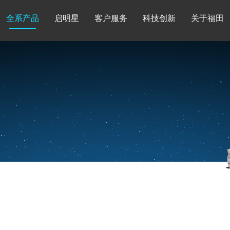
全系产品
启明星
客户服务
科技创新
关于福田
图雅诺
风景
卡文
福田皮卡
雷萨
普罗科
欧马可Z
卡文乐途
奥铃极电
无忧
售后服务
配件业务
爱车宝典
后市场生态
布局
研发实力
合资合作
智能制造
智能驾驶
数
走进福田
合规管理
投资者关系
招采平台
人才招聘