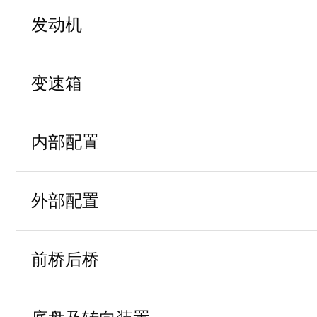
发动机
祥菱V3非承载
祥菱V3非承载
发动机生产厂家
哈尔滨东安
变速箱
祥菱V3非承载
DAM16KL
发动机型号
DAT18R
变速箱型号
祥菱V3非承载
内部配置
90/6000
发动机功率
换挡方式
手动
驾驶室
单排
外部配置
发动机排放
国Ⅵ
空调型式
K-手动空调
导流罩
选装
前桥后桥
120
最大马力（Ps）
门窗及后视镜控制
3-中控锁+
95/140/95
车架纵梁截面（前/中/后）mm
50L
燃油箱容积（L）
BJ121
后桥型号