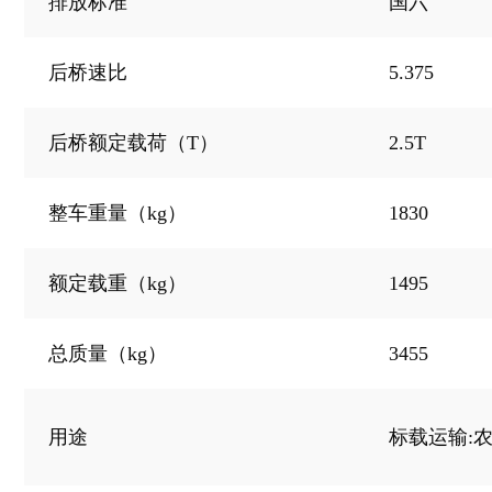
排放标准
国六
祥菱V3非承载
5.375
后桥速比
祥菱V3非承载
2.5T
后桥额定载荷（T）
祥菱V3非承载
1830
整车重量（kg）
祥菱V3-单排
1495
额定载重（kg）
祥菱V3单排WF
3455
总质量（kg）
祥菱V3-38
祥菱V3非承载
用途
标载运输:农
祥菱V3非承载