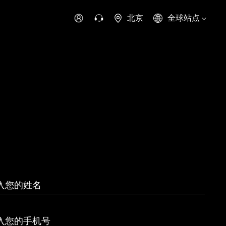
北京
全球站点
时代领航
时代祥菱
时代瑞沃
专用车
零部件
新能源生态
环保信息公开
字科技
可持续发展