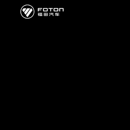
欧曼
欧辉
欧航
欧马可
奥铃
启明星
经销商/服务商查询
e路
研发
新闻中心