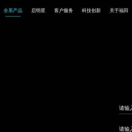
全系产品
启明星
客户服务
科技创新
关于福田
图雅诺
风景
卡文
福田皮卡
雷萨
普罗科
欧马可Z
卡文乐途
奥铃极电
无忧
售后服务
配件业务
爱车宝典
后市场生态
布局
研发实力
合资合作
智能制造
智能驾驶
数
走进福田
合规管理
投资者关系
招采平台
人才招聘