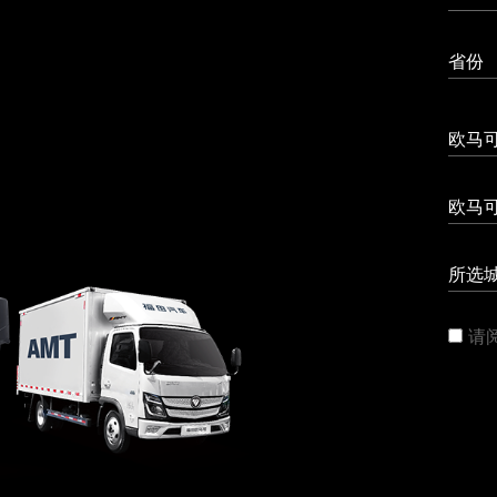
省份
欧马
欧马可
所选
请