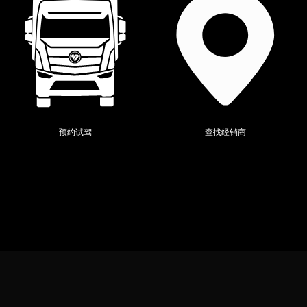
隐私条款
联系我们
网站地图
友情链接
个人中心
24小时贵宾热线：
4008-199-199
预约试驾
查找经销商
海外客户服务热线：
+86-10-80762999
福田汽车家族网站
© 北汽福田汽车股份有限公司版权所有
京ICP备12004550号-2
京公
网安备110401000095号
营业执照