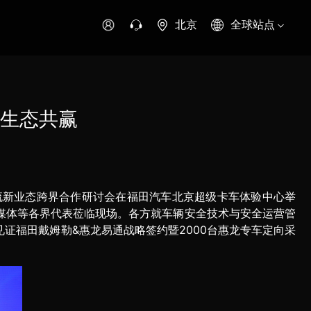
北京
全球站点
时代领航
时代祥菱
时代瑞沃
专用车
零部件
生态共赢
新能源生态
环保信息公开
8物流新业态跨界合作研讨会在福田汽车北京超级卡车体验中心举
字科技
媒体等各界代表莅临现场。各方就车辆安全技术与安全运营管
证福田戴姆勒&惠龙易通战略签约暨2000台惠龙专车定向采
可持续发展
。