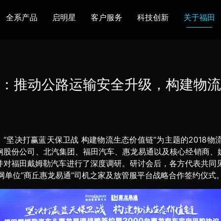
全系产品
启明星
客户服务
科技创新
关于福田
图雅诺
风景
卡文
福田皮卡
雷萨
普罗科
：推动公路运输安全升级，构建物流
欧马可Z
卡文乐途
奥铃极电
无忧
售后服务
配件业务
爱车宝典
后市场生态
、“坚决打赢蓝天保卫战 构建物流生态价值链”为主题的201
布局
研发实力
合资合作
智能制造
智能驾驶
数
钢股份公司、北汽集团、福田汽车、惠龙易通以及核心经销商、
对福田戴姆勒汽车进行了深度调研。研讨会后，各方代表共同见
走进福田
合规管理
投资者关系
招采平台
人才招聘
网单位“商丘惠龙易通”司机之家及放管服平台战略合作签约仪式