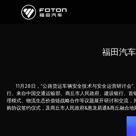
欧曼
欧辉
欧航
欧马可
奥铃
启明星
福田汽车
经销商/服务商查询
e路
11
月28日，“公路货运车辆安全技术与安全运营研讨会”
研发
行。来自中国交通运输部、商丘市人民政府、建设银行、首
理模式、物流生态价值链战略合作等议题展开研讨和交流，并
新闻中心
购协议签约仪式，及商丘市人民政府&惠龙易通&商丘融合地