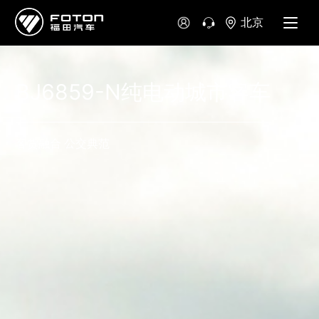
北京
BJ6859-N纯电动城市客车
客货融合 公交典范