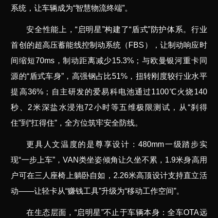
系统，让车辆成为“智慧物流终端”。
安全性能上，“启明星”构建了“盾式”防护体系。行业
首创的超高压蓄能线控制动系统（FBS），让制动响应时
间缩短70ms，制动距离减少15.3%；与欧曼银河重卡同
源的“盾式车身”，高强钢占比51%，扭转刚度较行业水平
提高36%；自主研发的爱易科电池通过1100℃火烧140
秒、2米深盐水浸泡72小时等五维极限测试，从“刹得
住”到“扛得住”，全方位筑牢安全防线。
更具人文温度的是尊享设计：480mm一级踏步实
现“一步上车”，VAN类坐姿倾角让久坐不累，1.9米身高用
户可在三人座椅上躺卧自如，2.26米高顶设计支持直立活
动——让轻卡从“赚钱工具”升级为“移动工作空间”。
在生态层面，“启明星”不止于车辆本身：全车OTA远