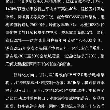
化硅）+油冷扁线电机电控系统，让综合效率提升3%，
140kW额定功率较行业平均水平高出40%，轻松应对高速
重载、持续爬坡等复杂工况。配合800VSiC高压架构，电
机峰值转速达25000转，峰值效率95.7%，再叠加23项轻
量化技术与11项模块集成技术，整车重量降低15%、能耗
降低20%——这意味着用户每年可节省至少4000度电。
源自2022年冬奥会极限环境验证的一体化热管理系统，
更实现-30℃至50℃全地域覆盖，低温续航提升20%，彻
底解决新能源商用车“怕冷怕热”的痛点。
智能化方面，“启明星”搭载的FEEP2.0电子电器架
构，以“跨域集成+区域控制+边缘计算”框架，将通信速率
提升50%以上。其不仅支持L2级组合智能驾驶，更预埋了
L4级自动驾驶硬件接口；座舱域控集成智能语音、多品牌
互联、数字钥匙等功能，同时打通物流云平台与车队管理