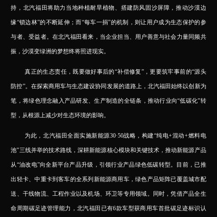
持，北汽福田将助力当地种植耐旱植物、搭建防风固沙屏障，推动沙漠边
缘“锁边林”的不断延伸；而“每车一捐”的机制，则让用户成为生态保护的参
与者、受益者。在北汽福田看来，当企业担当、用户善意与社会力量同频共
振，沙漠变绿洲的梦想终将照进现实。
真正的生态责任，既要做好事后的“补偿修复”，更要筑牢事前的“源头
防控”。在探索商用车与生态建设协同发展的道路上，北汽福田始终以创新为
笔，将绿色理念融入产品研发、生产制造的全链条，推动行业向“低碳化”转
型，从根源上减少对生态环境的影响。
为此，北汽福田全面实施新能源30·50战略，构建“纯电+混动+燃料电
池”三线并举的技术路线，深耕新能源核心模块和关键技术，推动新能源产品
从“油改电”向全新平台产品升级，引领行业产品绿色低碳转型。目前，已推
出轻卡、中重卡到客车的全系列新能源商用车，绿色产品矩阵已覆盖城市配
送、干线物流、工程作业以及机场、环卫等专用领域。同时，
凭借产品全生
命周期碳足迹管理能力，北汽福田已有6款车型获商用车首批碳足迹标识认