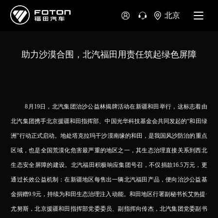
北京
助力沙漠合围，北汽福田用责任筑起绿色屏障
8
月19日，北汽集团治沙公益林揭牌活动在新疆和田举行，这标志着由
北汽集团携手北京援疆和田指挥部、中国光华科技基金会共同发起的“和田绿
洲”行动正式启动。地处塔克拉玛干沙漠南缘的和田，是我国风沙防治的重点
区域，也是全国荒漠化危害最严重的地区之一，其生态治理直接关系到西北
生态安全屏障的建设。北汽福田积极响应集团号召，不仅捐款16.5万元，更
通过长效公益机制：在新疆地区每售出一辆北汽福田产品，便向治沙公益基
金捐赠9.9元，持续为和田生态治理注入动能。和田地区行署副秘书长艾热提·
尤努斯，北京援疆和田指挥部党委委员、副指挥向传杰，北汽集团党委副书