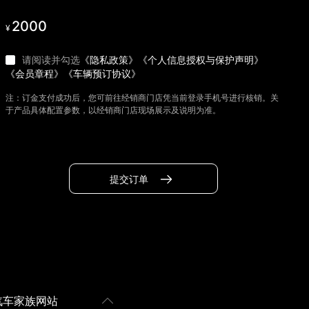
2000
¥
请阅读并勾选
《隐私政策》
《个人信息授权与保护声明》
《会员章程》
《车辆预订协议》
注：订金支付成功后，您可前往经销商门店凭当前登录手机号进行核销。关
于产品具体配置参数，以经销商门店现场展示及说明为准。
提交订单
汽车家族网站