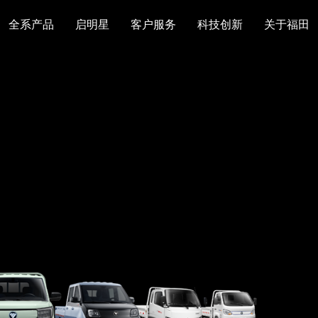
全系产品
启明星
客户服务
科技创新
关于福田
图雅诺
风景
卡文
福田皮卡
雷萨
普罗科
欧马可Z
卡文乐途
奥铃极电
无忧
售后服务
配件业务
爱车宝典
后市场生态
布局
研发实力
合资合作
智能制造
智能驾驶
数
走进福田
合规管理
投资者关系
招采平台
人才招聘