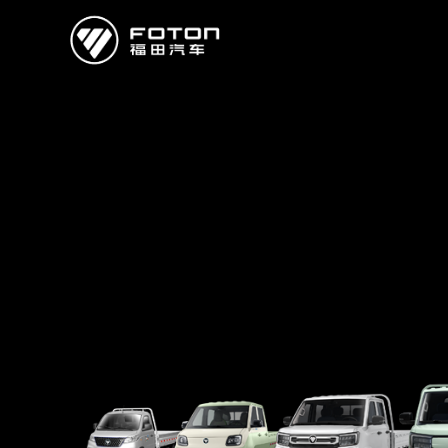
欧曼
欧辉
欧航
欧马可
奥铃
启明星
经销商/服务商查询
e路
研发
新闻中心