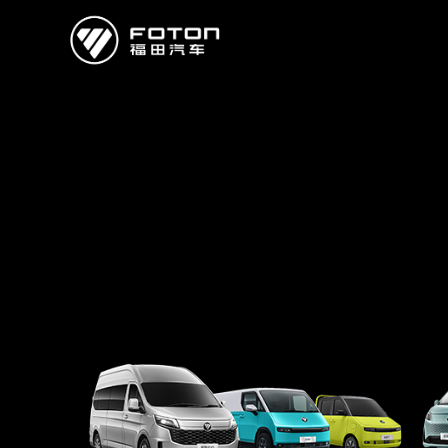
欧曼
欧辉
欧航
欧马可
奥铃
启明星
经销商/服务商查询
e路
研发
新闻中心