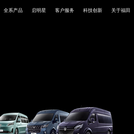
全系产品
启明星
客户服务
科技创新
关于福田
图雅诺
风景
卡文
福田皮卡
雷萨
普罗科
欧马可Z
卡文乐途
奥铃极电
无忧
售后服务
配件业务
爱车宝典
后市场生态
布局
研发实力
合资合作
智能制造
智能驾驶
数
走进福田
合规管理
投资者关系
招采平台
人才招聘