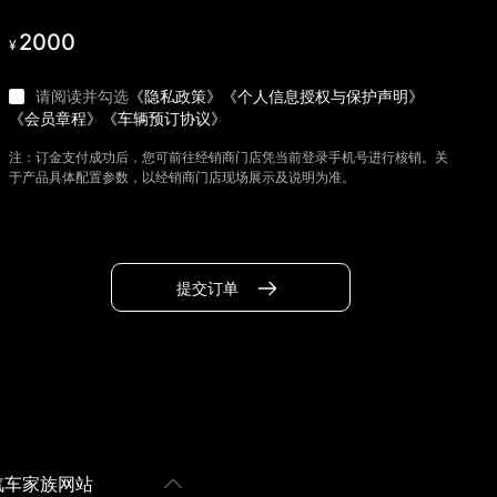
2000
¥
请阅读并勾选
《隐私政策》
《个人信息授权与保护声明》
《会员章程》
《车辆预订协议》
注：订金支付成功后，您可前往经销商门店凭当前登录手机号进行核销。关
于产品具体配置参数，以经销商门店现场展示及说明为准。
提交订单
汽车家族网站