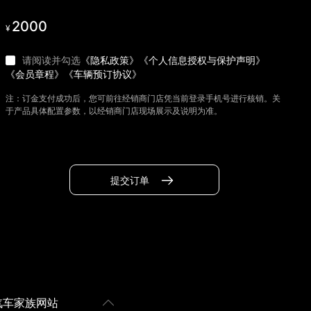
2000
¥
请阅读并勾选
《隐私政策》
《个人信息授权与保护声明》
《会员章程》
《车辆预订协议》
注：订金支付成功后，您可前往经销商门店凭当前登录手机号进行核销。关
于产品具体配置参数，以经销商门店现场展示及说明为准。
提交订单
汽车家族网站