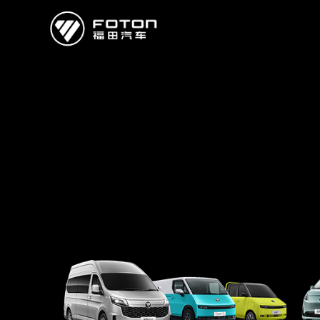
欧曼
欧辉
欧航
欧马可
奥铃
启明星
经销商/服务商查询
e路
研发
新闻中心