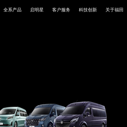
全系产品
启明星
客户服务
科技创新
关于福田
图雅诺
风景
卡文
福田皮卡
雷萨
普罗科
欧马可Z
卡文乐途
奥铃极电
无忧
售后服务
配件业务
爱车宝典
后市场生态
布局
研发实力
合资合作
智能制造
智能驾驶
数
走进福田
合规管理
投资者关系
招采平台
人才招聘